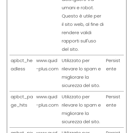
umani e robot.
Questo è utile per
il sito web, al fine di
rendere validi
rapporti sull'uso
del sito.
apbct_he
www.quid
Utilizzato per
Persist
adless
-plus.com
rilevare lo spam e
ente
migliorare la
sicurezza del sito.
apbct_pa
www.quid
Utilizzato per
Persist
ge_hits
-plus.com
rilevare lo spam e
ente
migliorare la
sicurezza del sito.
apbct_pix
www.quid
Utilizzato per
Persist