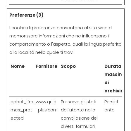
Preferenze (3)
I cookie di preferenza consentono al sito web di
memorizzare informazioni che ne influenzano il
comportamento o l'aspetto, quali la lingua preferita
o la località nella quale ti trovi.
Nome
Fornitore
Scopo
Durata
massima
di
archiviazio
apbct_ifra
www.quid
Preserva gli stati
Persist
mes_prot
-plus.com
dell'utente nella
ente
ected
compilazione dei
diversi formulari.