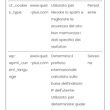
ct_cookie
www.quid
Utilizzato per
Persist
s_type
-plus.com
rilevare lo spam e
ente
migliorare la
sicurezza del sito.
Non memorizza i
dati specifici dei
visitatori.
wp-
www.quid
Determina il
Sessio
wpml_curr
-plus.com
prefisso
ne
ent_langu
internazionale
age
calcolato sulla
base dell'indirizzo
IP dell'utente.
Utilizzato per
determinare quale