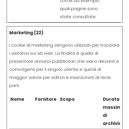
come ad esempio
quali pagine sono
state consultate.
Marketing (22)
I cookie di marketing vengono utilizzati per tracciare
i visitatori sui siti web. La finalità è quella di
presentare annunci pubblicitari che siano rilevanti e
coinvolgenti per il singolo utente e quindi di
maggior valore per editori e inserzionisti di terze
parti.
Nome
Fornitore
Scopo
Durata
massima
di
archiviazio