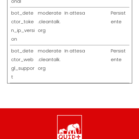
onal
bot_dete
moderate
In attesa
Persist
ctor_toke
.cleantalk.
ente
n_ip_versi
org
on
bot_dete
moderate
In attesa
Persist
ctor_web
.cleantalk.
ente
gl_suppor
org
t