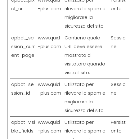
el_url
-plus.com
rilevare lo spam e
ente
migliorare la
sicurezza del sito.
apbct_se
www.quid
Contiene quale
Sessio
ssion_curr
-plus.com
URL deve essere
ne
ent_page
mostrato al
visitatore quando
visita il sito.
apbct_se
www.quid
Utilizzato per
Sessio
ssion_id
-plus.com
rilevare lo spam e
ne
migliorare la
sicurezza del sito.
apbct_visi
www.quid
Utilizzato per
Persist
ble_fields
-plus.com
rilevare lo spam e
ente