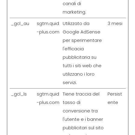
canali di
marketing.
_gcl_au
sgtm.quid
Utilizzato da
3 mesi
-plus.com
Google AdSense
per sperimentare
l'efficacia
pubblicitaria su
tutti i siti web che
utilizzano i loro
servizi.
_gcl_ls
sgtm.quid
Tiene traccia del
Persist
-plus.com
tasso di
ente
conversione tra
l'utente e i banner
pubblicitari sul sito