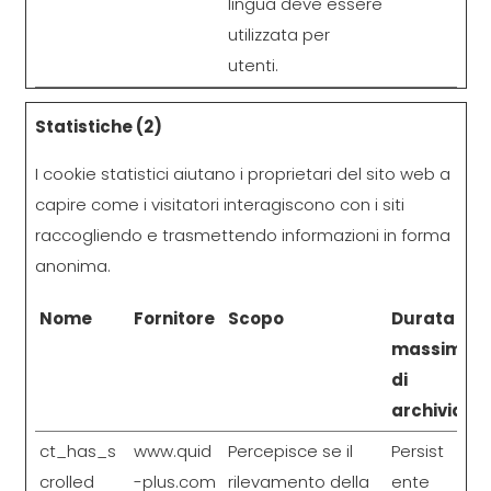
lingua deve essere
utilizzata per
utenti.
Statistiche (2)
I cookie statistici aiutano i proprietari del sito web a
capire come i visitatori interagiscono con i siti
raccogliendo e trasmettendo informazioni in forma
anonima.
Nome
Fornitore
Scopo
Durata
massima
di
archiviazio
ct_has_s
www.quid
Percepisce se il
Persist
crolled
-plus.com
rilevamento della
ente