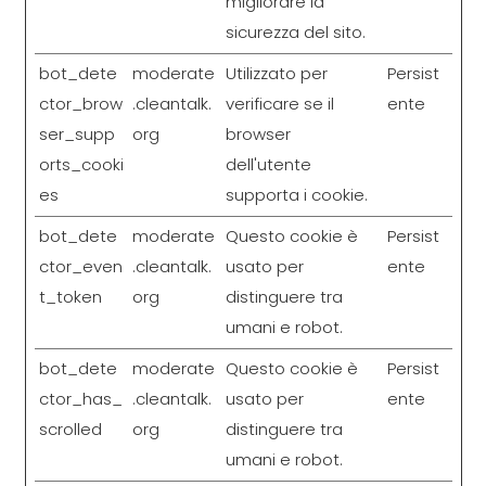
migliorare la
sicurezza del sito.
bot_dete
moderate
Utilizzato per
Persist
ctor_brow
.cleantalk.
verificare se il
ente
ser_supp
org
browser
orts_cooki
dell'utente
es
supporta i cookie.
bot_dete
moderate
Questo cookie è
Persist
ctor_even
.cleantalk.
usato per
ente
t_token
org
distinguere tra
umani e robot.
bot_dete
moderate
Questo cookie è
Persist
ctor_has_
.cleantalk.
usato per
ente
scrolled
org
distinguere tra
umani e robot.