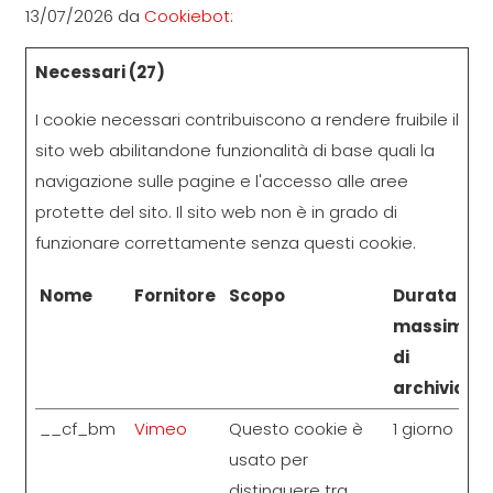
13/07/2026 da
Cookiebot
:
Necessari (27)
I cookie necessari contribuiscono a rendere fruibile il
sito web abilitandone funzionalità di base quali la
navigazione sulle pagine e l'accesso alle aree
protette del sito. Il sito web non è in grado di
funzionare correttamente senza questi cookie.
Nome
Fornitore
Scopo
Durata
massima
di
archiviazio
__cf_bm
Vimeo
Questo cookie è
1 giorno
usato per
distinguere tra