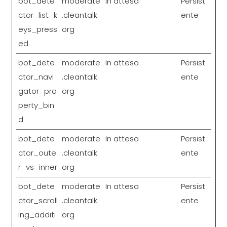
bot_dete
moderate
In attesa
Persist
ctor_list_k
.cleantalk.
ente
eys_press
org
ed
bot_dete
moderate
In attesa
Persist
ctor_navi
.cleantalk.
ente
gator_pro
org
perty_bin
d
bot_dete
moderate
In attesa
Persist
ctor_oute
.cleantalk.
ente
r_vs_inner
org
bot_dete
moderate
In attesa
Persist
ctor_scroll
.cleantalk.
ente
ing_additi
org