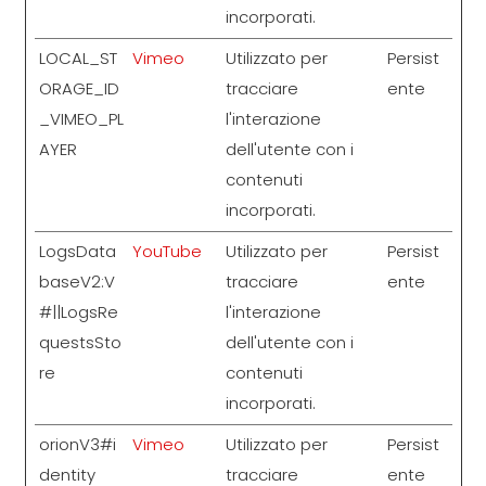
incorporati.
LOCAL_ST
Vimeo
Utilizzato per
Persist
ORAGE_ID
tracciare
ente
_VIMEO_PL
l'interazione
AYER
dell'utente con i
contenuti
incorporati.
LogsData
YouTube
Utilizzato per
Persist
baseV2:V
tracciare
ente
#||LogsRe
l'interazione
questsSto
dell'utente con i
re
contenuti
incorporati.
orionV3#i
Vimeo
Utilizzato per
Persist
dentity
tracciare
ente