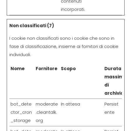
contenuti
incorporati.
Non classificati (7)
I cookie non classificati sono i cookie che sono in
fase di classificazione, insieme ai fornitori di cookie
individuali.
Nome
Fornitore
Scopo
Durata
massima
di
archiviazio
bot_dete
moderate
In attesa
Persist
ctor_cron
.cleantalk.
ente
_storage
org