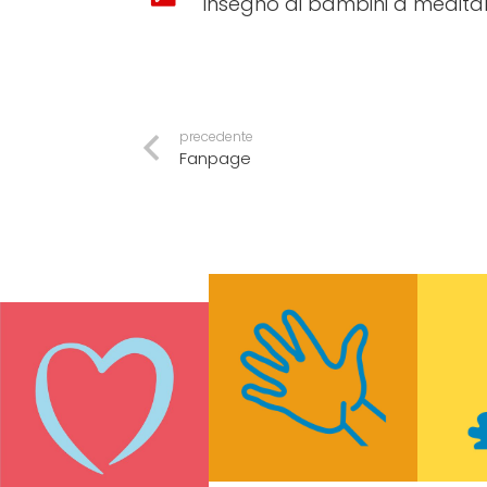
Insegno ai bambini a meditar
precedente
Fanpage