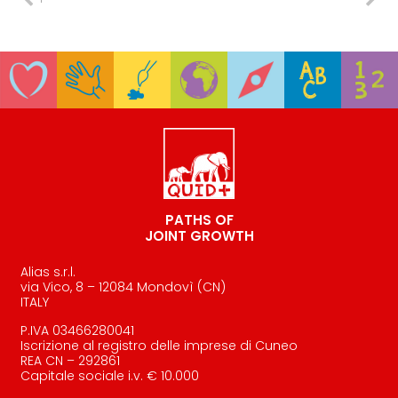
PATHS OF
JOINT GROWTH
Alias s.r.l.
via Vico, 8 – 12084 Mondovì (CN)
ITALY
P.IVA 03466280041
Iscrizione al registro delle imprese di Cuneo
REA CN – 292861
Capitale sociale i.v. € 10.000