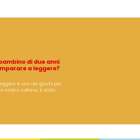
bambino di due anni
imparare a leggere?
Leggere è uno dei giochi più
la nostra collana: è stato…