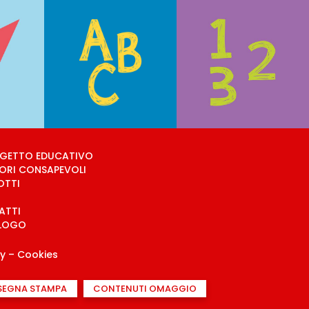
OGETTO EDUCATIVO
ORI CONSAPEVOLI
OTTI
ATTI
LOGO
cy
–
Cookies
SEGNA STAMPA
CONTENUTI OMAGGIO