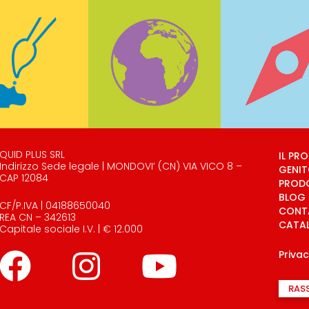
QUID PLUS SRL
IL PR
Indirizzo Sede legale | MONDOVI’ (CN) VIA VICO 8 –
GENIT
CAP 12084
PROD
BLOG
CF/P.IVA | 04188650040
CONT
REA CN – 342613
CATA
Capitale sociale I.V. | € 12.000
Priva
RAS