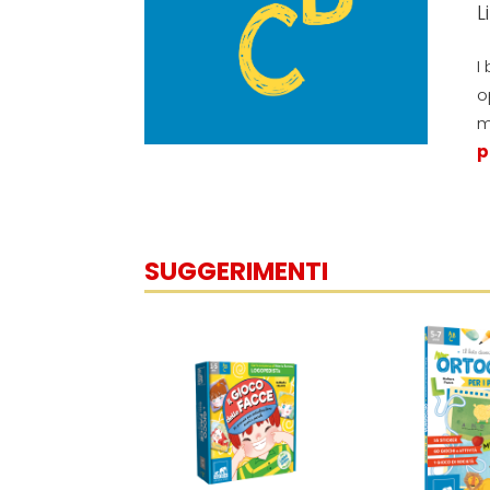
L
I
o
m
p
SUGGERIMENTI