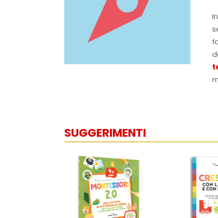
I
s
f
d
t
m
SUGGERIMENTI