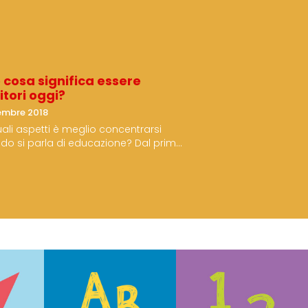
 cosa significa essere
itori oggi?
embre 2018
ali aspetti è meglio concentrarsi
do si parla di educazione? Dal primo
o in…