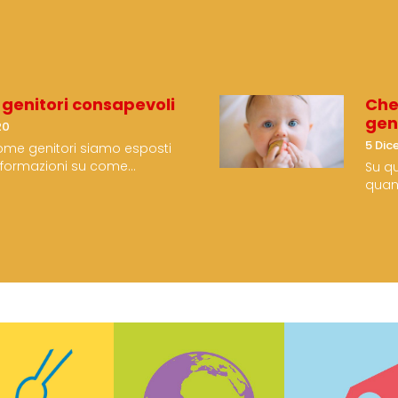
genitori consapevoli
Che
gen
20
5 Dic
ome genitori siamo esposti
informazioni su come
Su qu
vare il…
quan
giorn