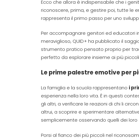
Ecco che allora è indispensabile che i genit
riconoscere, prima, e gestire poi, tutte le
rappresenta il primo passo per uno svilu
Per accompagnare genitori ed educatori 
meraviglioso, QUID+ ha pubblicato il sagg
strumento pratico pensato proprio per trad
perfetto da esplorare insieme ai più piccoli
Le prime palestre emotive per pi
La famiglia e la scuola rappresentano
i pr
esperienza nella loro vita. È in questi cont
gli altri, a verificare le reazioni di chi li c
altrui, a scoprire e sperimentare alternat
semplicemente osservando quelli dei loro c
Porsi al fianco dei più piccoli nel riconos