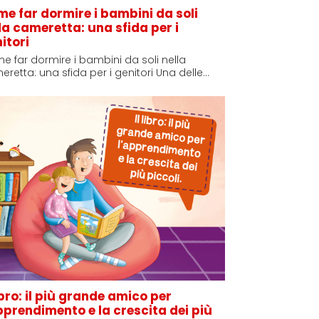
e far dormire i bambini da soli
la cameretta: una sfida per i
itori
 far dormire i bambini da soli nella
retta: una sfida per i genitori Una delle…
libro: il più grande amico per
pprendimento e la crescita dei più