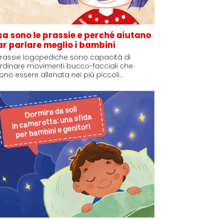
a sono le prassie e perché aiutano
ar parlare meglio i bambini
prassie logopediche sono capacità di
rdinare movimenti bucco-facciali che
no essere allenata nei più piccoli…