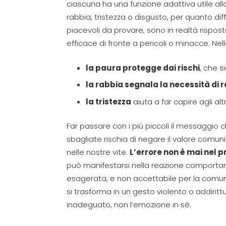
ciascuna ha una funzione adattiva utile alla
rabbia, tristezza o disgusto, per quanto dif
piacevoli da provare, sono in realtà rispo
efficace di fronte a pericoli o minacce. Nell
la paura protegge dai rischi
, che s
la rabbia segnala la necessità di 
la tristezza
aiuta a far capire agli a
Far passare con i più piccoli il messaggio
sbagliate rischia di negare il valore comun
nelle nostre vite.
L’errore non è mai nel
può manifestarsi nella reazione comporta
esagerata, e non accettabile per la comun
si trasforma in un gesto violento o addirit
inadeguato, non l’emozione in sé.