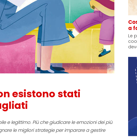
Cos
a f
Le 
coo
devo
non esistono stati
gliati
e e legittimo. Più che giudicare le emozioni dei più
egnare le migliori strategie per imparare a gestire