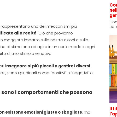
Com
nel
gen
Come
rappresentano uno dei meccanismi più
came
icato alla realtà
. Ciò che proviamo
 maggiore impatto sulle nostre azioni e sulla
 che ci stimolano ad agire in un certo modo in ogni
guito di uno stimolo emotivo.
ori
insegnare ai più piccoli a gestire i diversi
ati, senza giudicarli come “positivi” o “negativi” o
: sono i comportamenti che possono
Il 
on esistono emozioni giuste o sbagliate
, ma
l’a