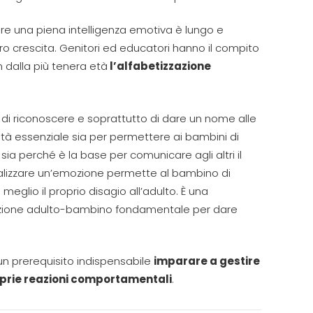
pare una piena intelligenza emotiva è lungo e
ro crescita. Genitori ed educatori hanno il compito
n dalla più tenera età
l’alfabetizzazione
di riconoscere e soprattutto di dare un nome alle
lità essenziale sia per permettere ai bambini di
 perché è la base per comunicare agli altri il
alizzare un’emozione permette al bambino di
glio il proprio disagio all’adulto. È una
lazione adulto-bambino fondamentale per dare
un prerequisito indispensabile
imparare a gestire
roprie reazioni comportamentali
.