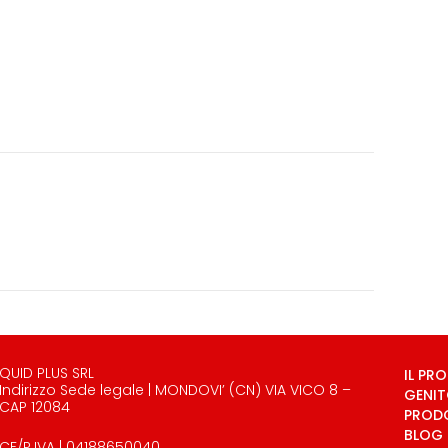
QUID PLUS SRL
IL PR
Indirizzo Sede legale | MONDOVI’ (CN) VIA VICO 8 –
GENIT
CAP 12084
PROD
BLOG
CF/P.IVA | 04188650040