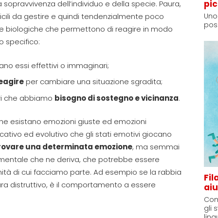
pic
 sopravvivenza dell’individuo e della specie. Paura,
Uno 
ficili da gestire e quindi tendenzialmente poco
poss
ste biologiche che permettono di reagire in modo
o specifico:
iano essi effettivi o immaginari;
reagire
per cambiare una situazione sgradita;
ltri che abbiamo
bisogno di sostegno e vicinanza
.
 che esistano emozioni giuste ed emozioni
icativo ed evolutivo che gli stati emotivi giocano
 provare una determinata emozione
, ma semmai
mentale che ne deriva, che potrebbe essere
ità di cui facciamo parte. Ad esempio se la rabbia
Fil
tura distruttivo, è il comportamento a essere
aiu
Com
gli 
lin