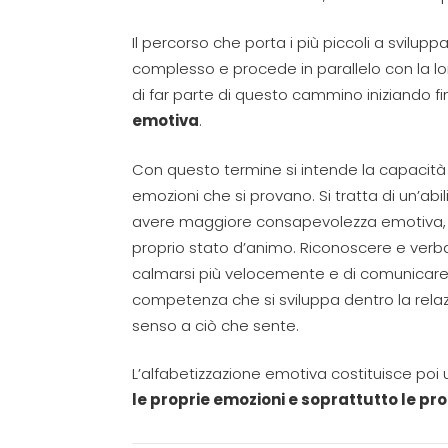
Il percorso che porta i più piccoli a svilup
complesso e procede in parallelo con la lo
di far parte di questo cammino iniziando fi
emotiva
.
Con questo termine si intende la capacità 
emozioni che si provano. Si tratta di un’abi
avere maggiore consapevolezza emotiva, sia
proprio stato d’animo. Riconoscere e verb
calmarsi più velocemente e di comunicare me
competenza che si sviluppa dentro la re
senso a ciò che sente.
L’alfabetizzazione emotiva costituisce poi 
le proprie emozioni e soprattutto le p