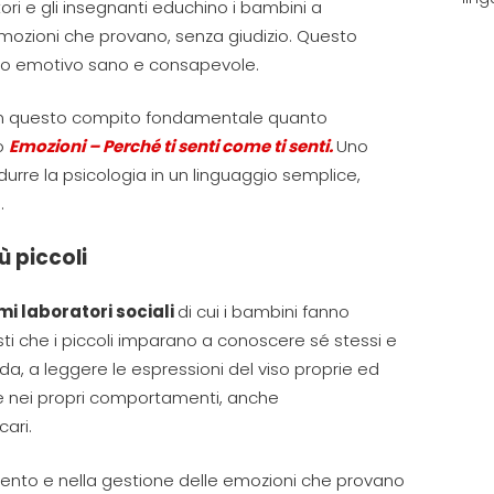
ori e gli insegnanti educhino i bambini a
 emozioni che provano, senza giudizio. Questo
ppo emotivo sano e consapevole.
in questo compito fondamentale quanto
io
Emozioni – Perché ti senti come ti senti.
Uno
urre la psicologia in un linguaggio semplice,
.
ù piccoli
imi laboratori sociali
di cui i bambini fanno
esti che i piccoli imparano a conoscere sé stessi e
irconda, a leggere le espressioni del viso proprie ed
ive nei propri comportamenti, anche
ari.
cimento e nella gestione delle emozioni che provano