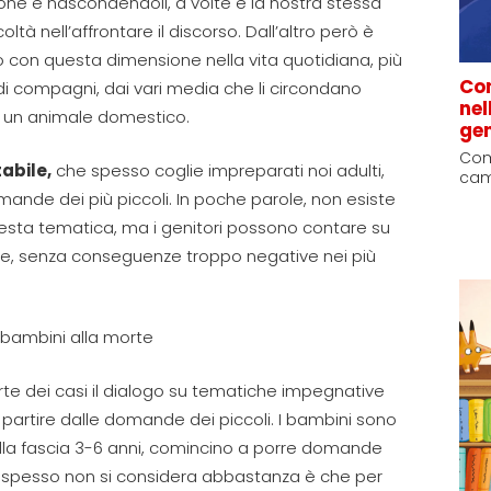
one e nascondendoli
, a volte è la nostra stessa
oltà nell’affrontare il discorso
. Da
ll’altro però
è
to con
questa dimensione
nella vita quotidiana, più
Com
 compagni, dai vari media che li circondano
nel
 un animale domestico.
gen
Come
tabi
le
,
che spesso co
glie
impreparati
noi
adulti
,
came
domande de
i più piccoli. In poche parole,
non esiste
esta tematica
, ma i genitori possono contare su
te,
senza
conseguenze troppo negative
nei più
i bambini
a
lla morte
te dei casi il dialogo su tematiche impegnative
a partire
dalle
domande dei piccoli
.
I bambini sono
lla fascia
3-6 anni,
comincino
a porre domande
 spesso non si considera abbastanza è che per