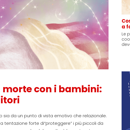
Cos
a f
Le 
coo
devo
 morte con i bambini:
itori
 sia da un punto di vista emotivo che relazionale.
la tentazione forte di
“proteggere” i più piccoli da