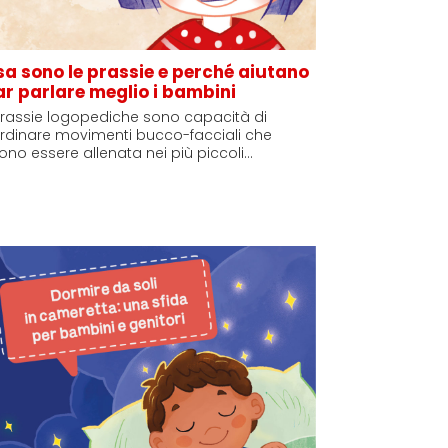
a sono le prassie e perché aiutano
ar parlare meglio i bambini
prassie logopediche sono capacità di
rdinare movimenti bucco-facciali che
no essere allenata nei più piccoli…