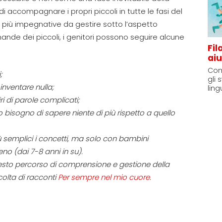
o di accompagnare i propri piccoli
in tutte le fasi del
e più impegnative da gestire sotto l’aspetto
mande dei piccoli, i genitori possono seguire alcune
Fil
aiu
Com
i
;
gli 
inventare nulla;
lin
ri di parole complicati;
 bisogno di sapere niente di più rispetto a quello
 semplici i concetti, ma solo con bambini
eno (
dai 7-8 anni in su
).
 questo percorso di comprensione
e gestione della
colta di racconti
Per sempre nel mio cuore
.