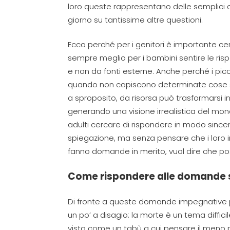
loro queste rappresentano delle semplici c
giorno su tantissime altre questioni
.
Ecco perché per i genitori è
importante cer
sempre
meglio per
i bambini
sentire
le ris
e non da fonti esterne.
Anche perché i picc
quando non capiscono determinate cose sp
a sproposito, da risorsa può trasformarsi 
generando una visione irrealistica del mo
adulti cercare di rispondere
in modo since
spiegazione
,
ma senza pensare che i loro in
fanno domande in merito, vuol dire che po
Come rispondere alle domande 
Di fronte a queste domande impegnative pu
un po’ a disagio: la morte è un tema diffic
vist
a
come un tabù
a cui pensare il meno