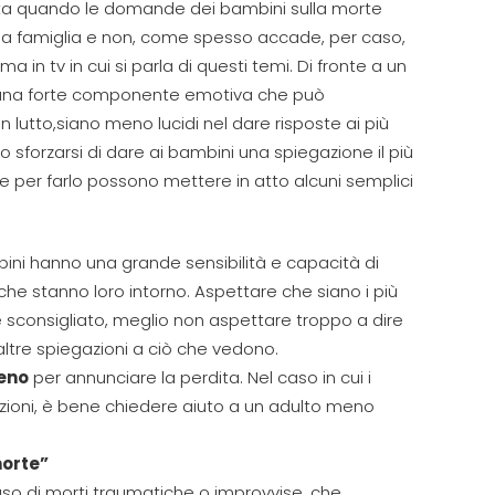
ta quando le domande dei bambini sulla morte
a famiglia
e non, come spesso accade, per
caso
,
 tv in cui si parla di questi temi
.
Di
fronte a un
na forte componente emotiva che può
in lutto,
siano meno lucidi nel dare risposte ai più
o sforzarsi di dare ai bambini una spiegazione il più
e per farlo possono mettere in atto alcuni semplici
bini hanno una grande sensibilità e capacità di
che stanno loro intorno. Aspettare che siano i più
 sconsigliato, meglio non aspettare troppo a dire
altre spiegazioni a ciò che vedono.
reno
per annunciare la perdita. Nel caso in cui i
ozioni, è bene chiedere aiuto a un adulto meno
morte”
aso di morti traumatiche o improvvise, che