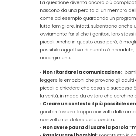
La questione diventa ancora più complica
nascono da una
perdita di un membro dell
come ad esempio guardando un programma in
lutto famigliare
, infatti,
subentrano anche u
ovviamente far sì che i genitori
, loro stessi 
piccoli. Anche in questo caso però, è megli
possibile oggettiva di quanto è accaduto, 
accorgimenti.
•
Non
ritardare
la comunicazione
:
i bam
leggere le emozioni che provano gli adulti 
piccoli a chiedere che cosa sia successo è
la verità, in modo da evitare che cerchino 
•
Creare un contesto il più possibile se
genitori fossero troppo coinvolti dalle em
coinvolto nel dolore della perdita.
•
Non avere paura di usare la parola “
•
Rassicurare i bambini
:
soprattutto in c