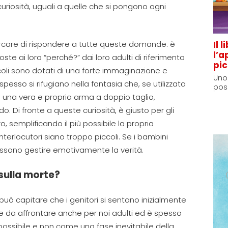
uriosità, uguali a quelle che
si pongono ogni
Il 
care di rispondere a tutte queste
domande
:
è
l’a
poste ai loro “perché?” dai loro adulti di riferimento
pic
oli
sono dotati di
una forte immaginazione e
Uno 
esso si rifugiano nella
fantasia che, se utilizzata
poss
in una vera e propria arma
a doppio taglio
,
ndo
.
Di fronte a queste curiosità, è giusto per gli
ro
, semplificando il più possibile la propria
terlocutori siano troppo piccoli. Se
i bambini
ssono gestire emotivamente la verità.
sulla morte?
ò capitare che i genitori si sentano inizialmente
ile da affrontare anche per
noi
adulti ed è
spesso
 possibile e non come una
fase inevitabile della