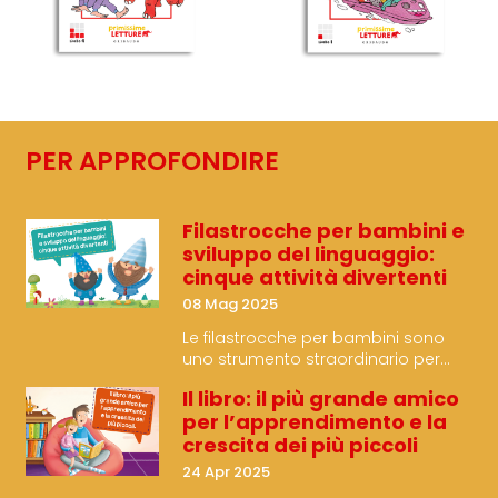
PER APPROFONDIRE
Filastrocche per bambini e
sviluppo del linguaggio:
cinque attività divertenti
08 Mag 2025
Le filastrocche per bambini sono
uno strumento straordinario per
accompagnare i piccoli nello
Il libro: il più grande amico
sviluppo del linguaggio, offrendo
per l’apprendimento e la
un’esperienza ricca
crescita dei più piccoli
24 Apr 2025