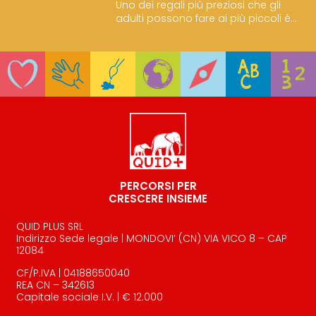
Uno dei regali più preziosi che gli
adulti possono fare ai più piccoli è
quello di trasmettergli la passione
per i libri e la lettura.
PERCORSI PER
CRESCERE INSIEME
QUID PLUS SRL
Indirizzo Sede legale | MONDOVI’ (CN) VIA VICO 8 – CAP
12084
CF/P.IVA | 04188650040
REA CN – 342613
Capitale sociale I.V. | € 12.000