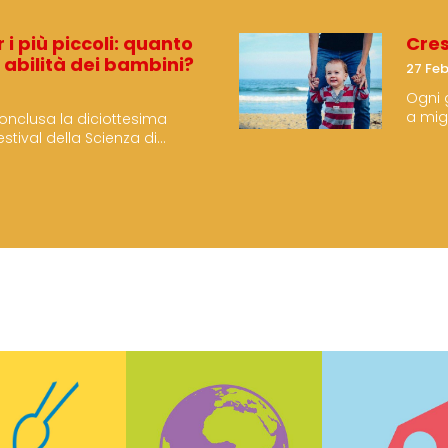
i più piccoli: quanto
Cres
e abilità dei bambini?
27 Fe
Ogni 
a mig
onclusa la diciottesima
dovre
estival della Scienza di
progra
a giovedì 21 ottobre a
mbre, ha confermato