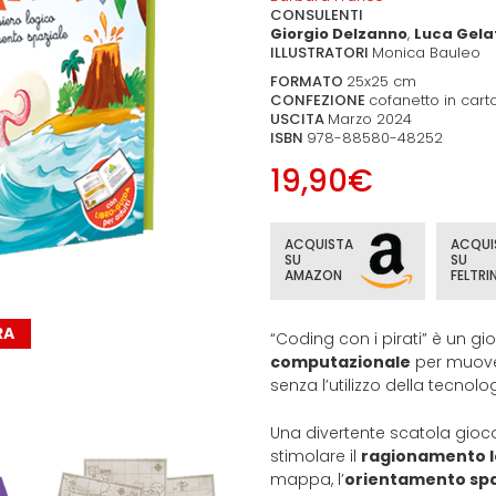
CONSULENTI
Giorgio Delzanno
,
Luca Gela
ILLUSTRATORI
Monica Bauleo
FORMATO
25x25 cm
CONFEZIONE
cofanetto in cart
USCITA
Marzo 2024
ISBN
978-88580-48252
19,90€
ACQUISTA
ACQUI
SU
SU
AMAZON
FELTRIN
RA
“Coding con i pirati” è un g
computazionale
per muover
senza l’utilizzo della tecnolo
Una divertente scatola gioco
stimolare il
ragionamento l
mappa, l’
orientamento spa