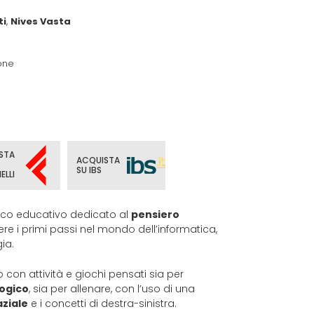
ti
,
Nives Vasta
one
STA
ACQUISTA
SU IBS
ELLI
ioco educativo dedicato al
pensiero
e i primi passi nel mondo dell’informatica,
gia.
 con attività e giochi pensati sia per
ogico
, sia per allenare, con l’uso di una
ziale
e i concetti di destra-sinistra.