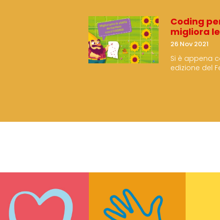
Coding per 
migliora l
26 Nov 2021
Si è appena c
edizione del F
Genova che, d
lunedì 1 nove