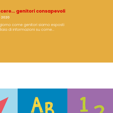
cere… genitori consapevoli
b 2020
giorno come genitori siamo esposti
liaia di informazioni su come
mmo allevare il nostro bambino:
mmi TV, siti, blog, social,