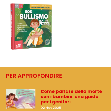
PER APPROFONDIRE
Come parlare della morte
con i bambini: una guida
per i genitori
02 Nov 2025