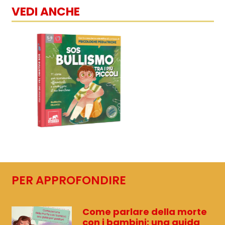
VEDI ANCHE
PER APPROFONDIRE
Come parlare della morte
con i bambini: una guida